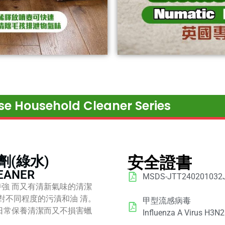
Household Cleaner Series
劑(綠水)
安全證書
EANER
MSDS-JTT240201032
特強 而又有清新氣味的清潔
對不同程度的污漬和油 清。
甲型流感病毒
 日常保養清潔而又不損害蠟
Influenza A Virus H3N2