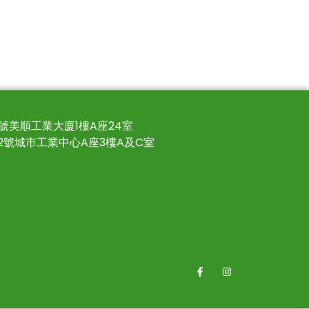
4號美順工業大廈1樓A座24室
22號城市工業中心A座3樓A及C室