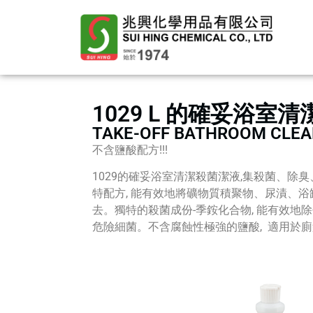
1029 L 的確妥浴室
TAKE-OFF BATHROOM CLE
不含鹽酸配方!!!
1029的確妥浴室清潔殺菌潔液,集殺菌、除
特配方, 能有效地將礦物質積聚物、尿漬、
去。獨特的殺菌成份-季銨化合物, 能有效地
危險細菌。不含腐蝕性極強的鹽酸, 適用於