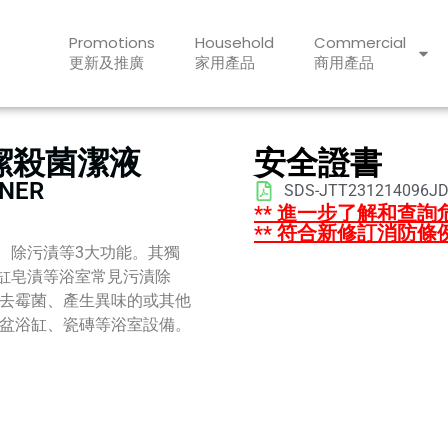
Promotions
Household
Commercial
更新及推廣
家用產品
商用產品
清潔殺菌潔液
安全證書
ANER
SDS-JTT231214096JD
** 進一步了解和查詢
** 符合新修訂消防條
臭、除污漬等3大功能。其獨
浴缸皂漬等浴室常見污漬除
除去霉菌、產生異味的或其他
廁盆浴缸、瓷磚等浴室設備。