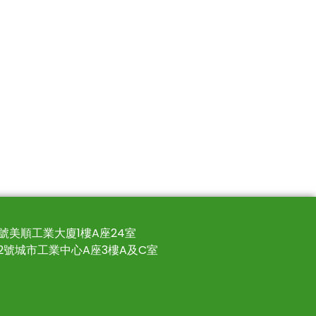
4號美順工業大廈1樓A座24室
22號城市工業中心A座3樓A及C室