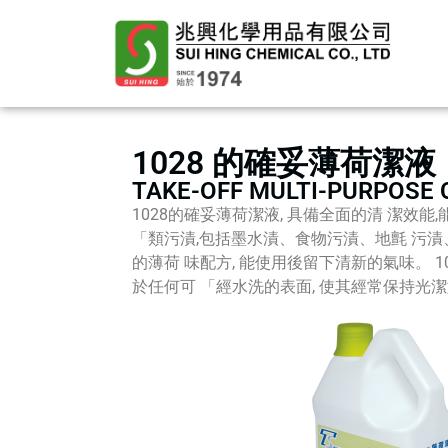
1028 的確妥薄荷潔液
TAKE-OFF MULTI-PURPOSE
1028的確妥薄荷潔液, 具備全面的清 潔效
「類污漬,包括墨水漬、食物污漬、地氈 污
的薄荷 味配方, 能使用後留下清新的氣味。 
於任何可 「經水洗的表面, 使其經常保持光潔