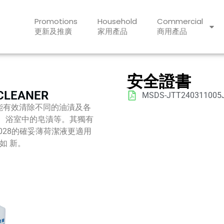
Promotions
Household
Commercial
更新及推廣
家用產品
商用產品
安全證書
 CLEANER
MSDS-JTT240311005
能,能有效清除不同的油漬及各
漬、浴室中的皂漬等。其獨有
1028的確妥薄荷潔液更適用
如 新。