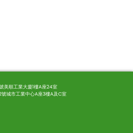
4號美順工業大廈1樓A座24室
22號城市工業中心A座3樓A及C室