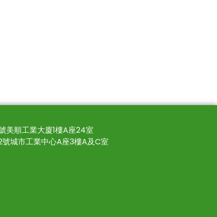
4號美順工業大廈1樓A座24室
22號城市工業中心A座3樓A及C室