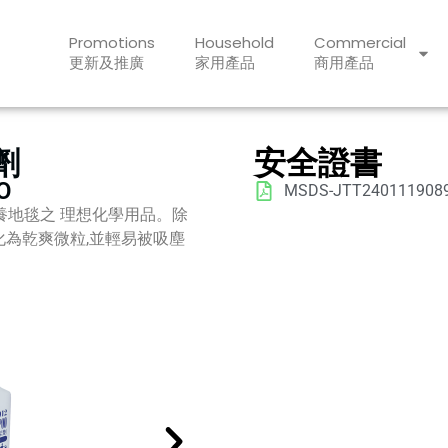
Promotions
Household
Commercial
更新及推廣
家用產品
商用產品
劑
安全證書
O
MSDS-JTT240111908
養地毯之 理想化學用品。除
漬化為乾爽微粒,並輕易被吸塵
。