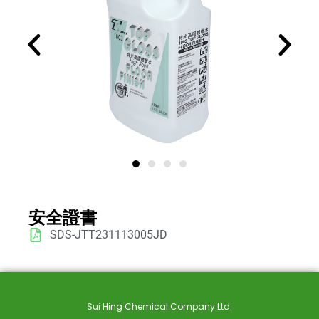
安全證書
SDS-JTT231113005JD
Sui Hing Chemical Company Ltd.